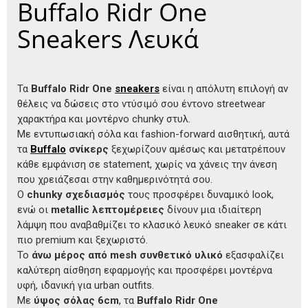
Buffalo Ridr One
Sneakers Λευκά
Τα
Buffalo Ridr One
sneakers
είναι η απόλυτη επιλογή αν
θέλεις να δώσεις στο ντύσιμό σου έντονο streetwear
χαρακτήρα και μοντέρνο chunky στυλ.
Με εντυπωσιακή σόλα και fashion-forward αισθητική, αυτά
τα
Buffalo
σνίκερς
ξεχωρίζουν αμέσως και μετατρέπουν
κάθε εμφάνιση σε statement, χωρίς να χάνεις την άνεση
που χρειάζεσαι στην καθημερινότητά σου.
Ο
chunky σχεδιασμός
τους προσφέρει δυναμικό look,
ενώ οι
metallic λεπτομέρειες
δίνουν μια ιδιαίτερη
λάμψη που αναβαθμίζει το κλασικό λευκό sneaker σε κάτι
πιο premium και ξεχωριστό.
Το
άνω μέρος από mesh συνθετικό υλικό
εξασφαλίζει
καλύτερη αίσθηση εφαρμογής και προσφέρει μοντέρνα
υφή, ιδανική για urban outfits.
Με
ύψος σόλας 6cm
, τα
Buffalo Ridr One