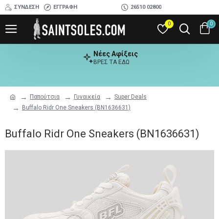
ΣΎΝΔΕΣΗ
ΕΓΓΡΑΦΉ
26510 02800
0
0
Νέες Αφίξεις
ΒΡΕΣ ΤΑ ΕΔΩ
Παπούτσια
Γυναικεία
Super Deals
Buffalo Ridr One Sneakers (BN1636631)
Buffalo Ridr One Sneakers (BN1636631)