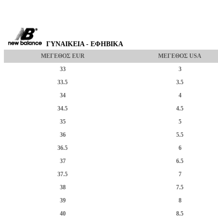
ΓΥΝΑΙΚΕΙΑ - ΕΦΗΒΙΚΑ
ΜΕΓΕΘΟΣ EUR
ΜΕΓΕΘΟΣ USA
33
3
33.5
3.5
34
4
34.5
4.5
35
5
36
5.5
36.5
6
37
6.5
37.5
7
38
7.5
39
8
40
8.5