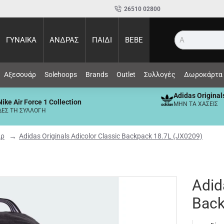
26510 02800
ΓΥΝΑΙΚΑ
ΑΝΔΡΑΣ
ΠΑΙΔΙ
BEBE
Αναζήτη
Αξεσουάρ
Solehoops
Brands
Outlet
Συλλογές
Δωροκάρτα
Adidas Original
Nike Air Force 1 Collection
ΜΗΝ ΤΑ ΧΑΣΕΙΣ
ΔΕΣ ΤΗ ΣΥΛΛΟΓΗ
άρ
Adidas Originals Adicolor Classic Backpack 18.7L (JX0209)
Adid
Back