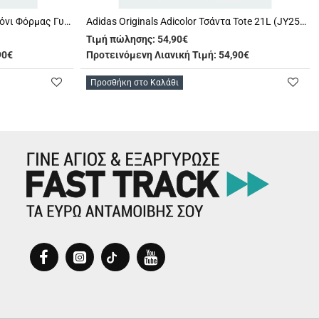
Adidas Originals 3-Stripes Παντελόνι Φόρμας Γυναικείο (KE9790)
Adidas Originals Adicolor Τσάντα Tote 21L (JY2542)
Τιμή πώλησης:
54,90€
90€
Προτεινόμενη Λιανική Τιμή: 54,90€
Προσθήκη στο Καλάθι