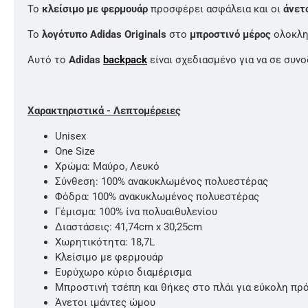
Το
κλείσιμο με φερμουάρ
προσφέρει ασφάλεια και οι
άνετ
Το
λογότυπο Αdidas Originals
στο
μπροστινό μέρος
ολοκληρ
Αυτό το
Adidas
backpack
είναι σχεδιασμένο για να σε συν
Χαρακτηριστικά - Λεπτομέρειες
Unisex
One Size
Χρώμα: Μαύρο, Λευκό
Σύνθεση: 100% ανακυκλωμένος πολυεστέρας
Φόδρα: 100% ανακυκλωμένος πολυεστέρας
Γέμισμα: 100% ίνα πολυαιθυλενίου
Διαστάσεις: 41,74cm x 30,25cm
Χωρητικότητα: 18,7L
Κλείσιμο με φερμουάρ
Ευρύχωρο κύριο διαμέρισμα
Μπροστινή τσέπη και θήκες στο πλάι για εύκολη πρ
Άνετοι ιμάντες ώμου