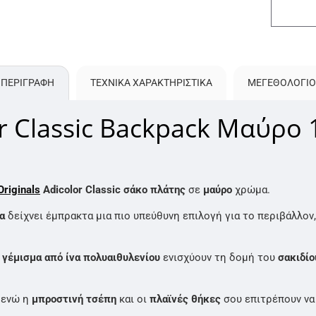
ΠΕΡΙΓΡΑΦΗ
ΤΕΧΝΙΚΑ ΧΑΡΑΚΤΗΡΙΣΤΙΚΑ
ΜΕΓΕΘΟΛΌΓΙΟ
r Classic Backpack Μαύρο 
Originals
Adicolor Classic σάκο πλάτης
σε
μαύρο
χρώμα.
α
δείχνει έμπρακτα μια πιο υπεύθυνη επιλογή για το περιβάλλο
ο
γέμισμα από ίνα πολυαιθυλενίου
ενισχύουν τη δομή του
σακιδίο
 ενώ η
μπροστινή τσέπη
και οι
πλαϊνές θήκες
σου επιτρέπουν να