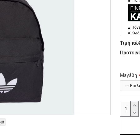
Γένο
Πόντ
Κωδι
Τιμή πώ
Προτεινό
Μεγέθη
οια