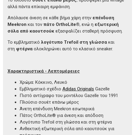
αλλά πάντα επίκαιρη εμφάνιση.
Απόλαυσε άνεση σε κάθε βήμα χάρη στην
επένδυση
Meekron
και τον
πάτο OrthoLite®
, ενώ η
εξωτερική
σόλα από καουτσούκ
εξασφαλίζει σταθερή πρόσφυση.
Το εμβληματικό
λογότυπο Trefoil στη γλώσσα
και
στη
φτέρνα
ολοκληρώνει αυτό το κλασικό sneaker.
Χαρακτηριστικά - Λεπτομέρειες
Χρώμα: Κόκκινο, Λευκό
Εμβληματικό σχέδιο
Adidas Originals
Gazelle
Πιστό αντίγραφο του μοντέλου Gazelle του 1991
Πλούσιο σουέτ επάνω μέρος
Άνετη επένδυση Meekron εσωτερικά
Πάτος OrthoLite® για άνεση και απόδοση
Λογότυπο Trefoil στη γλώσσα και στη φτέρνα
Ανθεκτική εξωτερική σόλα από καουτσούκ για