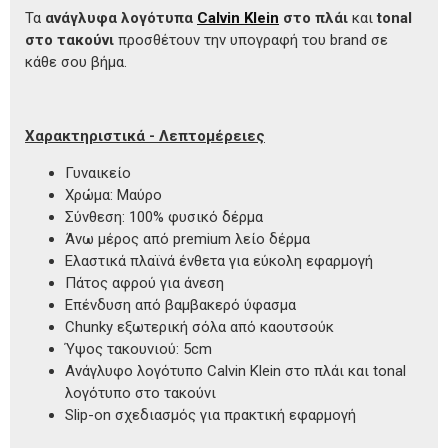
Τα
ανάγλυφα λογότυπα
Calvin Klein
στο πλάι
και
tonal
στο τακούνι
προσθέτουν την υπογραφή του brand σε
κάθε σου βήμα.
Χαρακτηριστικά - Λεπτομέρειες
Γυναικείο
Χρώμα: Μαύρο
Σύνθεση: 100% φυσικό δέρμα
Άνω μέρος από premium λείο δέρμα
Ελαστικά πλαϊνά ένθετα για εύκολη εφαρμογή
Πάτος αφρού για άνεση
Επένδυση από βαμβακερό ύφασμα
Chunky εξωτερική σόλα από καουτσούκ
Ύψος τακουνιού: 5cm
Ανάγλυφο λογότυπο Calvin Klein στο πλάι και tonal
λογότυπο στο τακούνι
Slip-on σχεδιασμός για πρακτική εφαρμογή