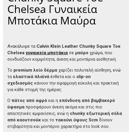
Chelsea Γυναικεία
Μποτάκια Μαύρα
Ανακάλυψε τα
Calvin Klein Leather Chunky Square Toe
Chelsea
γυναικεία μποτάκια
σε
μαύρο
χρώμα, που
συνδυάζουν κομψότητα, άνεση και μοντέρνα αισθητική.
Το
premium λείο δέρμα
χαρίζει πολυτελή αίσθηση, ενώ
τα
ελαστικά πλαϊνά
ένθετα και ο
slip-on
σχεδιασμός
κάνουν την εφαρμογή εύκολη και πρακτική
για κάθε στιγμή της ημέρας.
Ο
πάτος από αφρό
και η
επένδυση από βαμβακερό
ύφασμα
προσφέρουν άνεση ακόμα και στις πιο
απαιτητικές εμφανίσεις, ενώ η
chunky εξωτερική σόλα
από καουτσούκ
και το
τακούνι ύψους 5cm
δίνουν
στιβαρότητα και μοντέρνο χαρακτήρα στο look σου.