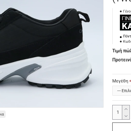
Γένο
Πόντ
Κωδι
Τιμή πώ
Προτεινό
Μεγέθη
οια