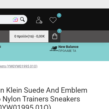
0
0
0 προϊόν(τα) - 0,00€
s
New Balance
ΠΡΟΛΑΒΕ ΤΑ
eakers (YW0YW01995 01O)
in Klein Suede And Emblem
 Nylon Trainers Sneakers
0YW01995 01O)