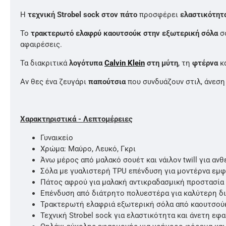
Η
τεχνική Strobel sock στον πάτο
προσφέρει
ελαστικότητ
Το
τρακτερωτό ελαφρύ καουτσούκ στην εξωτερική σόλα
σο
αφαιρέσεις.
Τα διακριτικά
λογότυπα
Calvin Klein
στη μύτη
, τη
φτέρνα
κ
Αν θες ένα ζευγάρι
παπούτσια
που συνδυάζουν στιλ, άνεση 
Χαρακτηριστικά - Λεπτομέρειες
Γυναικείο
Χρώμα: Μαύρο, Λευκό, Γκρι
Άνω μέρος από μαλακό σουέτ και νάιλον twill για ανθ
Σόλα με γυαλιστερή TPU επένδυση για μοντέρνα εμφ
Πάτος αφρού για μαλακή αντικραδασμική προστασία
Επένδυση από διάτρητο πολυεστέρα για καλύτερη δ
Τρακτερωτή ελαφριά εξωτερική σόλα από καουτσού
Τεχνική Strobel sock για ελαστικότητα και άνετη εφ