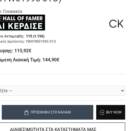
Γυναικεία
ς:
οι Ανταμοιβής:
115 (1.15€)
κός προϊόντος:
YW0YW01995 01O
λησης:
115,92€
μενη Λιανική Τιμή: 144,90€
ΠΡΟΣΘΉΚΗ ΣΤΟ ΚΑΛΆΘΙ
BUY NOW
ΔΙΑΘΕΣΙΜΟΤΗΤΑ ΣΤΑ ΚΑΤΑΣΤΗΜΑΤΑ ΜΑΣ