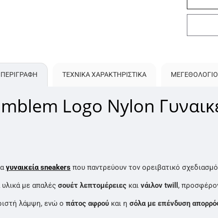
ΠΕΡΙΓΡΑΦΗ
ΤΕΧΝΙΚΑ ΧΑΡΑΚΤΗΡΙΣΤΙΚΑ
ΜΕΓΕΘΟΛΌΓΙΟ
 Emblem Logo Nylon Γυναικ
τα
γυναικεία sneakers
που παντρεύουν τον ορειβατικό σχεδιασμό
 υλικά με απαλές
σουέτ λεπτομέρειες
και
νάιλον twill
, προσφέρο
ωριστή λάμψη, ενώ ο
πάτος αφρού
και η
σόλα με επένδυση απορρ