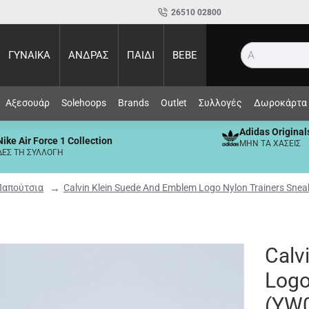
26510 02800
ΓΥΝΑΙΚΑ
ΑΝΔΡΑΣ
ΠΑΙΔΙ
BEBE
Αναζήτη
Αξεσουάρ
Solehoops
Brands
Outlet
Συλλογές
Δωροκάρτα
Adidas Original
Nike Air Force 1 Collection
ΜΗΝ ΤΑ ΧΑΣΕΙΣ
ΔΕΣ ΤΗ ΣΥΛΛΟΓΗ
Παπούτσια
Calvin Klein Suede And Emblem Logo Nylon Trainers Sn
Calv
Logo
(YW