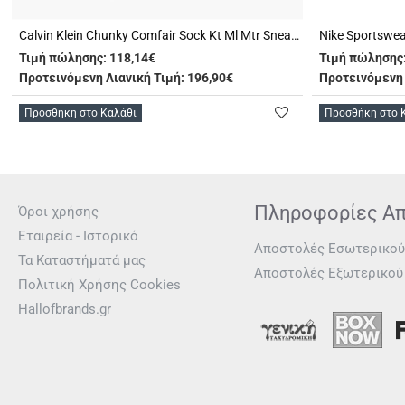
Calvin Klein Chunky Comfair Sock Kt Ml Mtr Sneakers (YW0YW01486 0GN)
Τιμή πώλησης:
118,14€
Τιμή πώλησης
Προτεινόμενη Λιανική Τιμή: 196,90€
Προτεινόμενη 
Προσθήκη στο Καλάθι
Προσθήκη στο 
Πληροφορίες Α
Όροι χρήσης
Εταιρεία - Ιστορικό
Αποστολές Εσωτερικού
Τα Καταστήματά μας
Αποστολές Εξωτερικού
Πολιτική Χρήσης Cookies
Hallofbrands.gr