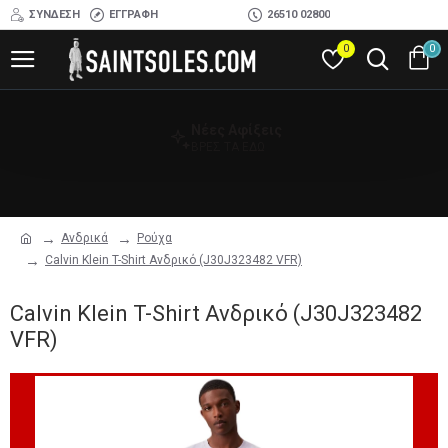
ΣΎΝΔΕΣΗ
ΕΓΓΡΑΦΉ
26510 02800
0
0
Νέες Αφίξεις
ΒΡΕΣ ΤΑ ΕΔΩ
Ανδρικά
Ρούχα
Calvin Klein T-Shirt Ανδρικό (J30J323482 VFR)
Calvin Klein T-Shirt Ανδρικό (J30J323482
VFR)