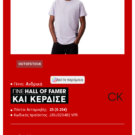
OUTOFSTOCK
Δείτε παρόμοια
Ανδρικά
Γένος:
Πόντοι Ανταμοιβής:
25 (0.25€)
Κωδικός προϊόντος:
J30J323482 VFR