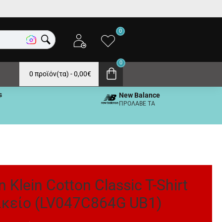
0
0
0 προϊόν(τα) - 0,00€
s
New Balance
ΠΡΟΛΑΒΕ ΤΑ
n Klein Cotton Classic T-Shirt
ικείο (LV047C864G UB1)