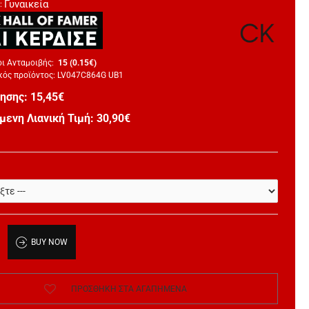
Γυναικεία
:
ι Ανταμοιβής:
15 (0.15€)
ός προϊόντος:
LV047C864G UB1
λησης:
15,45€
μενη Λιανική Τιμή: 30,90€
BUY NOW
ΠΡΟΣΘΉΚΗ ΣΤΑ ΑΓΑΠΗΜΈΝΑ