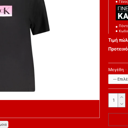
Γένος
Πόντο
Κωδικ
Τιμή πώ
Προτεινό
Μεγέθη
μοια