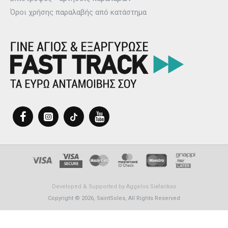
Όροι χρήσης παραλαβής από κατάστημα
Developed & Supported by
Aggelos Siafarikas
Copyright © 2026, SaintSoles, All Rights Reserved