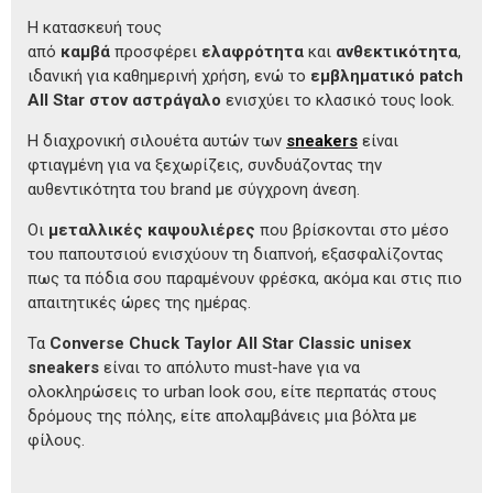
Η κατασκευή τους
από
καμβά
προσφέρει
ελαφρότητα
και
ανθεκτικότητα
,
ιδανική για καθημερινή χρήση, ενώ το
εμβληματικό patch
All Star στον αστράγαλο
ενισχύει το κλασικό τους look.
Η διαχρονική σιλουέτα αυτών των
sneakers
είναι
φτιαγμένη για να ξεχωρίζεις, συνδυάζοντας την
αυθεντικότητα του brand με σύγχρονη άνεση.
Οι
μεταλλικές καψουλιέρες
που βρίσκονται στο μέσο
του παπουτσιού ενισχύουν τη διαπνοή, εξασφαλίζοντας
πως τα πόδια σου παραμένουν φρέσκα, ακόμα και στις πιο
απαιτητικές ώρες της ημέρας.
Τα
Converse Chuck Taylor All Star Classic unisex
sneakers
είναι το απόλυτο must-have για να
ολοκληρώσεις το urban look σου, είτε περπατάς στους
δρόμους της πόλης, είτε απολαμβάνεις μια βόλτα με
φίλους.