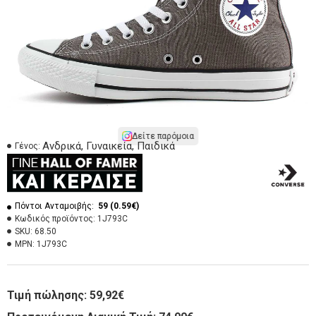
Δείτε παρόμοια
Ανδρικά, Γυναικεία, Παιδικά
Γένος:
Πόντοι Ανταμοιβής:
59 (0.59€)
Κωδικός προϊόντος:
1J793C
SKU:
68.50
MPN:
1J793C
Τιμή πώλησης:
59,92€