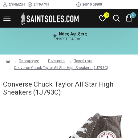
ΣΎΝΔΕΣΗ
ΕΓΓΡΑΦΉ
26510 02800
0
0
Νέες Αφίξεις
ΒΡΕΣ ΤΑ ΕΔΩ
Προσφορές
Γυναικεία
Παπούτσια
Converse Chuck Taylor All Star High Sneakers (1J793C)
Converse Chuck Taylor All Star High
Sneakers (1J793C)