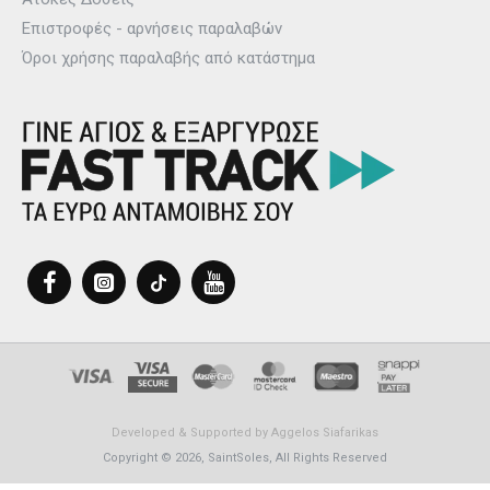
Επιστροφές - αρνήσεις παραλαβών
Όροι χρήσης παραλαβής από κατάστημα
Developed & Supported by
Aggelos Siafarikas
Copyright © 2026, SaintSoles, All Rights Reserved