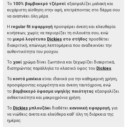
Το
100% βαμβακερό τζέρσεϊ
εξασφαλίζει μαλακή και
ευχάριστη αίσθηση στην αφή, επιτρέποντας στο δέρμα σου
να αναπνέει όλη μέρα.
Η
regular fit εφαρμογή
προσφέρει άνεση και ελευθερία
κινήσεων, χωρίς να περιορίζει τη σιλουέτα σου, ενώ
το
μικρό λογότυπο
Dickies
στο στήθος
προσθέτει
διακριτική, επώνυμη λεπτομέρεια που αναδεικνύει την
αυθεντικότητα του ρούχου.
Το
χακί
χρώμα δίνει ζωντάνια και ξεχωρίζει διακριτικά,
διατηρώντας παράλληλα το κλασικό ύφος του
Dickies
.
Τα
κοντά μανίκια
είναι ιδανικά για την καθημερινή χρήση,
προσφέροντας κομψότητα και άνεση ταυτόχρονα, ενώ
το
βαμβακερό ύφασμα υψηλής ποιότητας
εξασφαλίζει
ανθεκτικότητα και μακροχρόνια χρήση.
Το
Dickies
μπλουζάκι
διαθέτει
κανονική εφαρμογή
, για
να νιώθεις άνετα και ελεύθερα καθ’ όλη τη διάρκεια της
ημέρας.