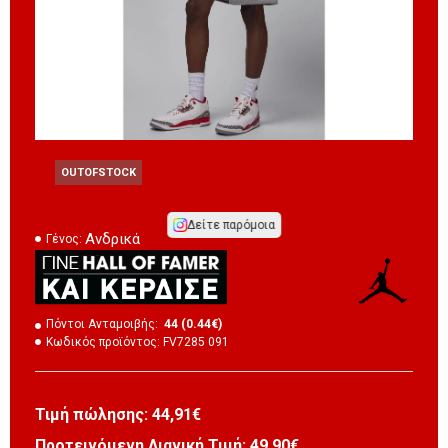
OUTOFSTOCK
Δείτε παρόμοια
Ανδρικά
Γένος:
Πόντοι Ανταμοιβής:
44 (0.44€)
Κωδικός προϊόντος:
FV7285 091
Τιμή πώλησης:
44,91€
Προτεινόμενη Λιανική Τιμή: 49,90€