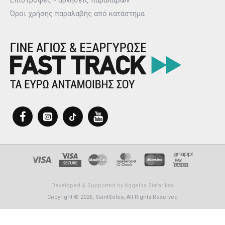
Επιστροφές - αρνήσεις παραλαβών
Όροι χρήσης παραλαβής από κατάστημα
Developed & Supported by
Aggelos Siafarikas
Copyright © 2026, SaintSoles, All Rights Reserved