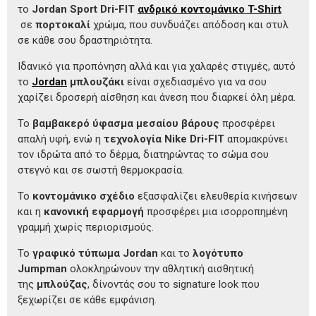
το
Jordan Sport Dri-FIT
ανδρικό κοντομάνικο T-Shirt
σε
πορτοκαλί
χρώμα, που συνδυάζει απόδοση και στυλ
σε κάθε σου δραστηριότητα.
Ιδανικό για προπόνηση αλλά και για χαλαρές στιγμές, αυτό
το
Jordan
μπλουζάκι
είναι σχεδιασμένο για να σου
χαρίζει δροσερή αίσθηση και άνεση που διαρκεί όλη μέρα.
Το
βαμβακερό ύφασμα μεσαίου βάρους
προσφέρει
απαλή υφή, ενώ η
τεχνολογία Nike Dri-FIT
απομακρύνει
τον ιδρώτα από το δέρμα, διατηρώντας το σώμα σου
στεγνό και σε σωστή θερμοκρασία.
Το
κοντομάνικο σχέδιο
εξασφαλίζει ελευθερία κινήσεων
και η
κανονική εφαρμογή
προσφέρει μια ισορροπημένη
γραμμή χωρίς περιορισμούς.
Το
γραφικό τύπωμα Jordan
και το
λογότυπο
Jumpman
ολοκληρώνουν την αθλητική αισθητική
της
μπλούζας
, δίνοντάς σου το signature look που
ξεχωρίζει σε κάθε εμφάνιση.