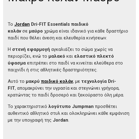
Το
Jordan
Dri-FIT Essentials παιδικό
κολάν
σε
μαύρο
χρώμα είναι ιδανικό για κάθε δραστήριο
παιδί που θέλει άνεση και ελευθερία κινήσεων.
Η
στενή εφαρμογή
αγκαλιάζει το σώμα χωρίς να
περιορίζει, ενώ το
μαλακό
και
ελαστικό πλεκτό
ύφασμα
επιτρέπει στο παιδί να κινείται ελεύθερα στο
παιχνίδι ή στις αθλητικές δραστηριότητες.
Αυτό το
μακρύ
παιδικό κολάν
,
με
τεχνολογία Dri-
FIT
, απομακρύνει την υγρασία και στεγνώνει γρήγορα,
κρατώντας το παιδί δροσερό και ξεκούραστο όλη μέρα.
Το χαρακτηριστικό
λογότυπο
Jumpman
προσθέτει
αυθεντικό αθλητικό στυλ και ολοκληρώνει κάθε εμφάνιση
με την υπογραφή της
Jordan
.