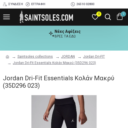
ΣΎΝΔΕΣΗ
ΕΓΓΡΑΦΉ
26510 02800
0
0
Νέες Αφίξεις
ΒΡΕΣ ΤΑ ΕΔΩ
Saintsoles collections
JORDAN
Jordan Dri-FIT
Jordan Dri-Fit Essentials Κολάν Μακρύ (35D296 023)
Jordan Dri-Fit Essentials Κολάν Μακρύ
(35D296 023)