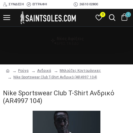
ΣΎΝΔΕΣΗ
ΕΓΓΡΑΦΉ
26510 02800
0
0
Νέες Αφίξεις
ΒΡΕΣ ΤΑ ΕΔΩ
Ρούχα
Ανδρικά
Μπλούζες Κοντομάνικες
Nike Sportswear Club T-Shirt Ανδρικό (AR4997 104)
Nike Sportswear Club T-Shirt Ανδρικό
(AR4997 104)