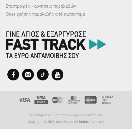
Επιστροφές - αρνήσεις παραλαβών
Όροι χρήσης παραλαβής από κατάστημα
Developed & Supported by
Aggelos Siafarikas
Copyright © 2026, SaintSoles, All Rights Reserved