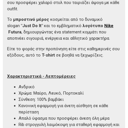
σου προσφέρει χαλαρό στυλ που ταιριάζει άψογα με κάθε
outfit.
Το
μπροστινό μέρος
κοσμείται από το δυναμικό
slogan
"Just Do It"
και το εμβληματικό
λογότυπο
Nike
Futura
, δημιουργώντας ένα statement κομμάτι που
αποπνέει σιγουριά, ενέργεια και αθλητικό χαρακτήρα.
Είτε το φοράς στην προπόνηση είτε στις καθημερινές σου
εξόδους, αυτό το
T-shirt
σε βοηθά να ξεχωρίζεις.
Χαρακτηριστικά - Λεπτομέρειες
Ανδρικό
Χρώμα: Μαύρο, Λευκό, Πορτοκαλί
Σύνθεση: 100% βαμβάκι
Κανονική εφαρμογή για άνετη αίσθηση σε κάθε
περίσταση
Απαλό ύφασμα που προσφέρει άνεση όλη μέρα
Rib στρογγυλή λαιμόκοψη για σταθερή εφαρμογή και