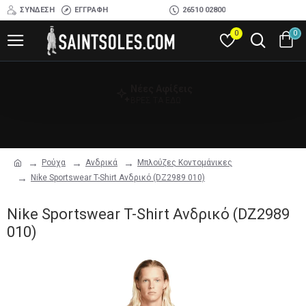
ΣΎΝΔΕΣΗ
ΕΓΓΡΑΦΉ
26510 02800
0
0
Νέες Αφίξεις
ΒΡΕΣ ΤΑ ΕΔΩ
Ρούχα
Ανδρικά
Μπλούζες Κοντομάνικες
Nike Sportswear T-Shirt Ανδρικό (DZ2989 010)
Nike Sportswear T-Shirt Ανδρικό (DZ2989
010)