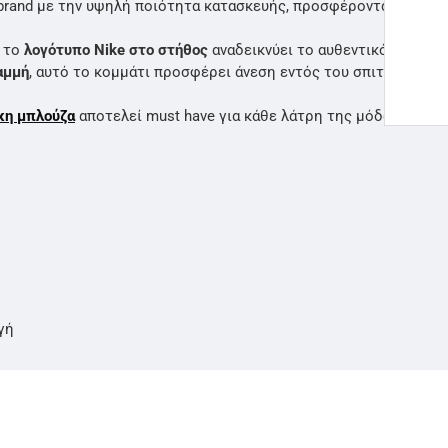
brand με την υψηλή ποιότητα κατασκευής, προσφέροντας ένα ευέ
ώ το
λογότυπο Nike στο στήθος
αναδεικνύει το αυθεντικό στυλ το
αμμή
, αυτό το κομμάτι προσφέρει άνεση εντός του σπιτιού και 
κη μπλούζα
αποτελεί must have για κάθε λάτρη της μόδας.
γή