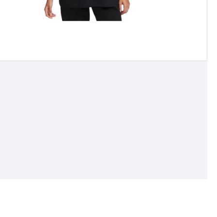
λικτο και στυλάτο κομμάτι για την καθημερινή σου
υ brand.
κομψότητα στις βόλτες στην πόλη, χαρίζοντάς σου