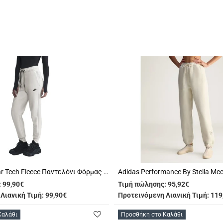
Nike Sportswear Tech Fleece Παντελόνι Φόρμας Γυναικείο (HV6779 110)
:
99,90€
Τιμή πώλησης:
95,92€
Λιανική Τιμή: 99,90€
Προτεινόμενη Λιανική Τιμή: 119
Καλάθι
Προσθήκη στο Καλάθι