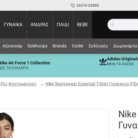
26510 02800
ΓΥΝΑΙΚΑ
ΑΝΔΡΑΣ
ΠΑΙΔΙ
BEBE
Αναζήτη
Αξεσουάρ
Solehoops
Brands
Outlet
Συλλογές
Δωροκάρτα
Adidas Original
Nike Air Force 1 Collection
ΜΗΝ ΤΑ ΧΑΣΕΙΣ
ΔΕΣ ΤΗ ΣΥΛΛΟΓΗ
ζες Κοντομάνικες
Nike Sportswear Essential T-Shirt Γυναικείο (F
Nike
Γυνα