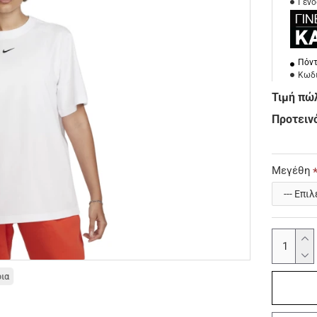
Γένο
Πόντ
Κωδι
Τιμή πώ
Προτεινό
Μεγέθη
οια