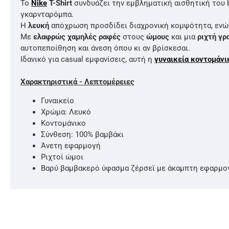
Το
Nike
T-Shirt
συνδυάζει την εμβληματική αισθητική του 
γκαρνταρόμπα.
Η
λευκή
απόχρωση προσδίδει διαχρονική κομψότητα, εν
Με
ελαφρώς χαμηλές ραφές
στους
ώμους
και μια
ριχτή γρ
αυτοπεποίθηση και άνεση όπου κι αν βρίσκεσαι.
Ιδανικό για casual εμφανίσεις, αυτή η
γυναικεία κοντομάνι
Χαρακτηριστικά - Λεπτομέρειες
Γυναικείο
Χρώμα: Λευκό
Κοντομάνικο
Σύνθεση: 100% βαμβάκι
Άνετη εφαρμογή
Ριχτοί ώμοι
Βαρύ βαμβακερό ύφασμα ζέρσεϊ με άκαμπτη εφαρμο