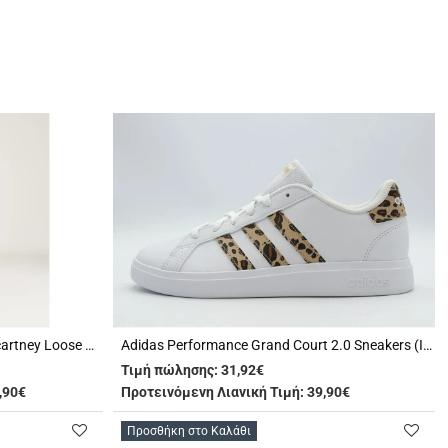
Adidas Performance By Stella Mccartney Loose Παντελόνι Φόρμας Γυναικείο (JW7023)
Adidas Performance Grand Court 2.0 Sneakers (IG1187)
Τιμή πώλησης:
31,92€
,90€
Προτεινόμενη Λιανική Τιμή: 39,90€
Προσθήκη στο Καλάθι