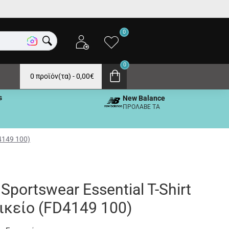
0
0
0 προϊόν(τα) - 0,00€
s
New Balance
ΠΡΟΛΑΒΕ ΤΑ
D4149 100)
 Sportswear Essential T-Shirt
ικείο (FD4149 100)