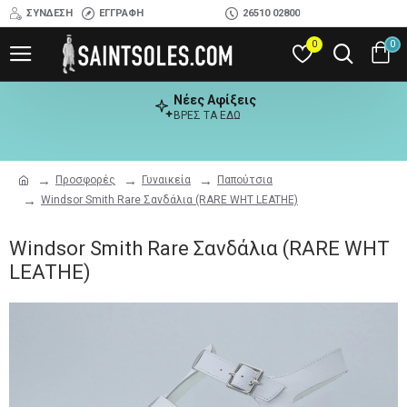
ΣΎΝΔΕΣΗ
ΕΓΓΡΑΦΉ
26510 02800
0
0
Νέες Αφίξεις
ΒΡΕΣ ΤΑ ΕΔΩ
Προσφορές
Γυναικεία
Παπούτσια
Windsor Smith Rare Σανδάλια (RARE WHT LEATHE)
Windsor Smith Rare Σανδάλια (RARE WHT
LEATHE)